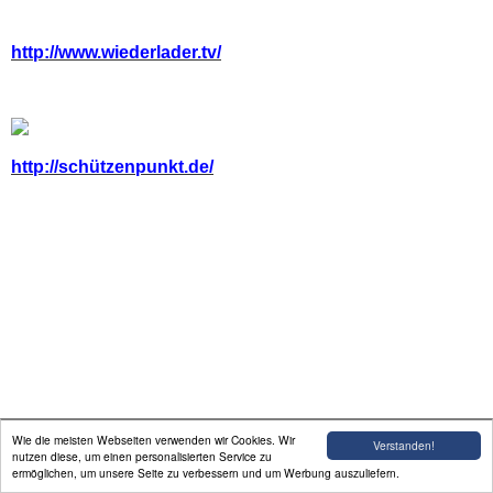
Formulardownload
http://www.wiederlader.tv/
http://schützenpunkt.de/
Wie die meisten Webseiten verwenden wir Cookies. Wir
Verstanden!
nutzen diese, um einen personalisierten Service zu
ermöglichen, um unsere Seite zu verbessern und um Werbung auszuliefern.