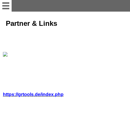
Willkommen
Partner & Links
Ausbildung
Termine
Waffenrecht NEU
Impressum, AGB &
Datenschutzerlärung
https://grtools.de/index.php
Partner & Links
Kontakt